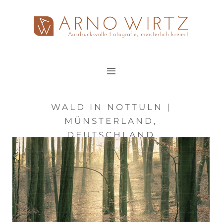
Zum
Inhalt
springen
WALD IN NOTTULN |
MÜNSTERLAND,
DEUTSCHLAND