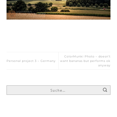
ColorMunki Photo – doesn’t
Personal project 3 – Germany
want bananas but performs ok
anyway