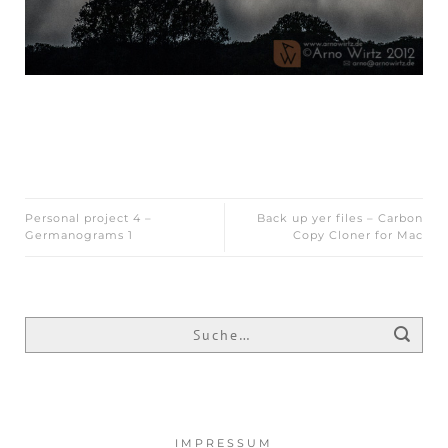
Personal project 4 –
Back up yer files – Carbon
Germanograms 1
Copy Cloner for Mac
IMPRESSUM